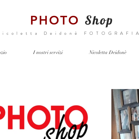
Shop
PHOTO
Nicoletta Deidonè FOTOGRAFI
ozio
I nostri servizi
Nicoletta Deidonè